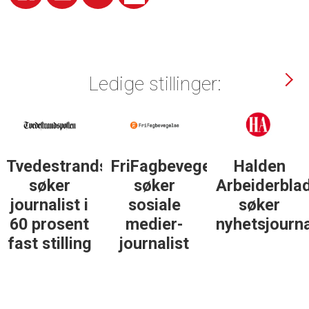
Ledige stillinger:
Tvedestrandsposten
FriFagbevegelse
Halden
søker
søker
Arbeiderbla
journalist i
sosiale
søker
60 prosent
medier-
nyhetsjourna
fast stilling
journalist