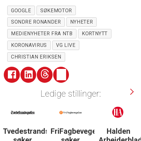
GOOGLE
SØKEMOTOR
SONDRE RONANDER
NYHETER
MEDIENYHETER FRA NTB
KORTNYTT
KORONAVIRUS
VG LIVE
CHRISTIAN ERIKSEN
Ledige stillinger:
Tvedestrandsposten
FriFagbevegelse
Halden
søker
søker
Arbeiderbla