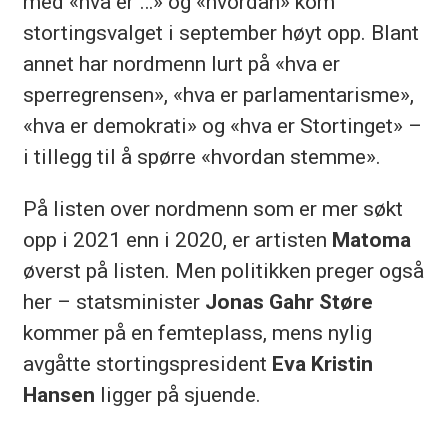
med «hva er …» og «hvordan» kom
stortingsvalget i september høyt opp. Blant
annet har nordmenn lurt på «hva er
sperregrensen», «hva er parlamentarisme»,
«hva er demokrati» og «hva er Stortinget» –
i tillegg til å spørre «hvordan stemme».
På listen over nordmenn som er mer søkt
opp i 2021 enn i 2020, er artisten
Matoma
øverst på listen. Men politikken preger også
her – statsminister
Jonas Gahr Støre
kommer på en femteplass, mens nylig
avgåtte stortingspresident
Eva Kristin
Hansen
ligger på sjuende.