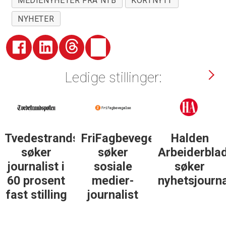
MEDIENYHETER FRA NTB
KORTNYTT
NYHETER
Ledige stillinger:
sposten
FriFagbevegelse
Halden
Støttegrupp
søker
Arbeiderblad
25. juni
sosiale
søker
søker
medier-
nyhetsjournalist
journalist
journalist