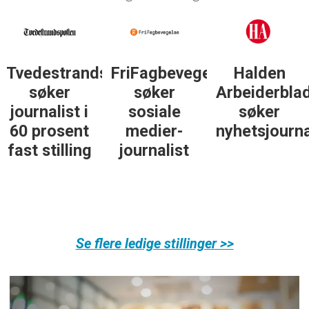
Tvedestrandsposten
FriFagbevegelse
Halden
søker
søker
Arbeiderbla
journalist i
sosiale
søker
60 prosent
medier-
nyhetsjourna
fast stilling
journalist
Se flere ledige stillinger >>