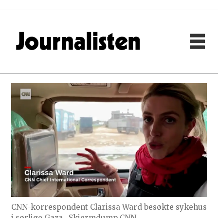
CNN-korrespondent Clarissa Ward besøkte sykehus
i sørlige Gaza.
Skjermdump CNN