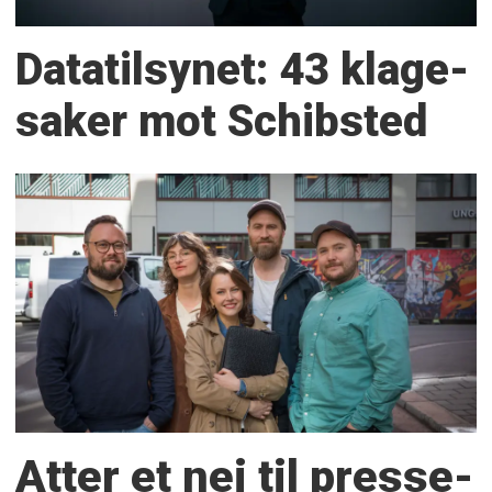
Datatilsynet: 43 klage­
saker mot Schibsted
Atter et nei til presse­