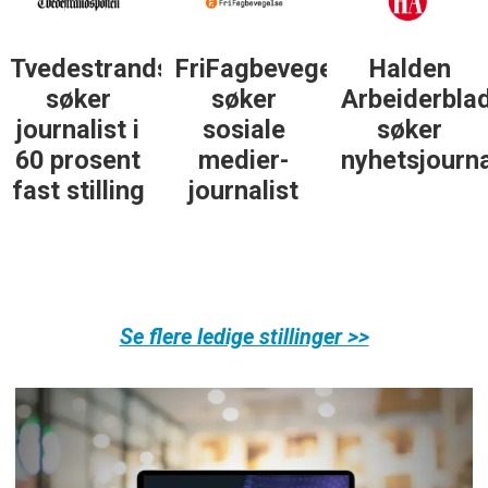
Tvedestrandsposten
FriFagbevegelse
Halden
søker
søker
Arbeiderbla
journalist i
sosiale
søker
60 prosent
medier-
nyhetsjourna
fast stilling
journalist
Se flere ledige stillinger >>