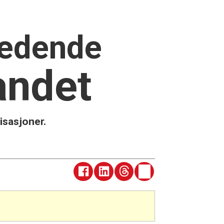
 ledende
landet
isasjoner.