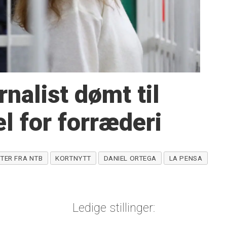
rnalist dømt til
el for forræderi
TER FRA NTB
KORTNYTT
DANIEL ORTEGA
LA PENSA
Ledige stillinger: