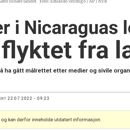
tte forlate landet.
Foto: Eduardo Verdugo / AP / NTB
er i Nicaraguas
 flyktet fra 
 å ha gått målrettet etter medier og sivile organ
22.07.2022 - 09:23
ERT
l og kan derfor inneholde utdatert informasjon.