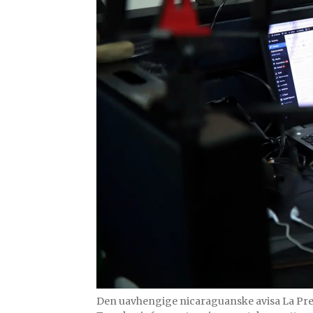
Den uavhengige nicaraguanske avisa La Prens