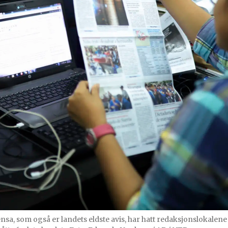
a, som også er landets eldste avis, har hatt redaksjonslokalene 