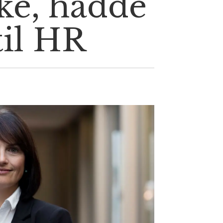
ke, hadde
til HR