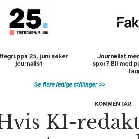
Journalist med teft for digitale
spor? Bli med på å bygge vårt nye
fagmiljø!
Se flere ledige stillinger >>
KOMMENTAR:
Hvis KI-redak