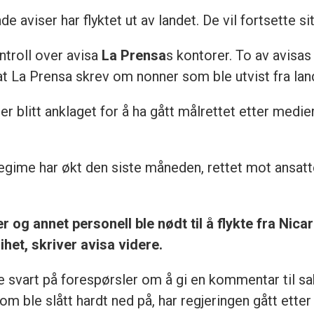
 aviser har flyktet ut av landet. De vil fortsette sit
troll over avisa
La Prensa
s kontorer. To av avisas
t La Prensa skrev om nonner som ble utvist fra lan
 er blitt anklaget for å ha gått målrettet etter medier,
regime har økt den siste måneden, rettet mot ansatt
 og annet personell ble nødt til å flykte fra Nica
ihet, skriver avisa videre.
 svart på forespørsler om å gi en kommentar til sa
m ble slått hardt ned på, har regjeringen gått etter