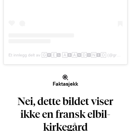
Et innlegg delt av 🄶🆁🄴🅶 🄰🅱🄰🅽🄳🅾🄽🅴🄳 (@gregabandoned)