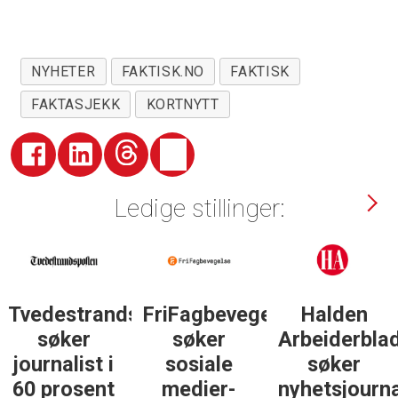
NYHETER
FAKTISK.NO
FAKTISK
FAKTASJEKK
KORTNYTT
Ledige stillinger:
sposten
FriFagbevegelse
Halden
Støttegrupp
søker
Arbeiderblad
25. juni
sosiale
søker
søker
medier-
nyhetsjournalist
journalist