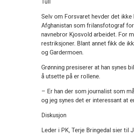
Tull
Selv om Forsvaret hevder det ikke bl
Afghanistan som frilansfotograf for 
navnebror Kjosvold arbeidet. For me
restriksjoner. Blant annet fikk de
og Gardermoen.
Grønning presiserer at han synes bi
å utsette på er rollene.
– Er han der som journalist som m
og jeg synes det er interessant at 
Diskusjon
Leder i PK, Terje Bringedal sier t