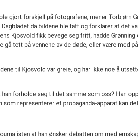
e gjort forskjell på fotografene, mener Torbjørn Grø
Dagbladet da bildene ble tatt og forklarer at det va
ns Kjosvold fikk bevege seg fritt, hadde Grønning o
 ikke gå tett på vennene av de døde, eller være med
ldene til Kjosvold var greie, og har ikke noe å utse
å han forholde seg til det samme som oss? Han opp
en som representerer et propaganda-apparat kan delt
il Journalisten at han ønsker debatten om medlemsk