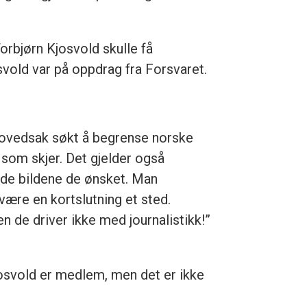
Torbjørn Kjosvold skulle få
osvold var på oppdrag fra Forsvaret.
l hovedsak søkt å begrense norske
et som skjer. Det gjelder også
a de bildene de ønsket. Man
være en kortslutning et sted.
 de driver ikke med journalistikk!”
josvold er medlem, men det er ikke