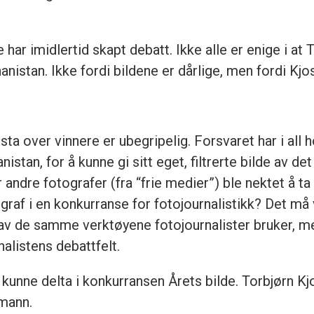
har imidlertid skapt debatt. Ikke alle er enige i at 
ghanistan. Ikke fordi bildene er dårlige, men fordi Kj
ista over vinnere er ubegripelig. Forsvaret har i al
anistan, for å kunne gi sitt eget, filtrerte bilde av d
 andre fotografer (fra “frie medier”) ble nektet å t
raf i en konkurranse for fotojournalistikk? Det må 
av de samme verktøyene fotojournalister bruker, men
nalistens debattfelt.
 kunne delta i konkurransen Årets bilde. Torbjørn K
mann.