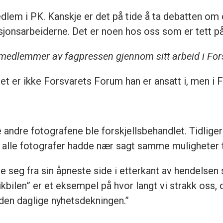
m i PK. Kanskje er det på tide å ta debatten om de
jonsarbeiderne. Det er noen hos oss som er tett på
medlemmer av fagpressen gjennom sitt arbeid i For
 Det er ikke Forsvarets Forum han er ansatt i, men i
 andre fotografene ble forskjellsbehandlet. Tidliger
 alle fotografer hadde nær sagt samme muligheter til
 seg fra sin åpneste side i etterkant av hendelsen so
ikbilen” er et eksempel på hvor langt vi strakk oss,
i den daglige nyhetsdekningen.”