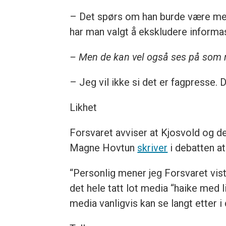
– Det spørs om han burde være medle
har man valgt å ekskludere informas
– Men de kan vel også ses på som 
– Jeg vil ikke si det er fagpresse.
Likhet
Forsvaret avviser at Kjosvold og de
Magne Hovtun
skriver
i debatten at
“Personlig mener jeg Forsvaret viste
det hele tatt lot media “haike med l
media vanligvis kan se langt etter 