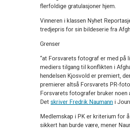
flerfoldige gratulasjoner hjem.
Vinneren i klassen Nyhet Reportasje 
tredjepris for sin bildeserie fra Af
Grenser
“at Forsvarets fotograf er med på l
mediers tilgang til konflikten i Afgh
hendelsen Kjosvold er premiert, der
premierer altså Forsvarets PR-fotog
Forsvarets fotografer bruker noen 
Det
skriver Fredrik Naumann
i Jour
Medlemskap i PK er kriterium for å
sikkert han burde være, mener Nau