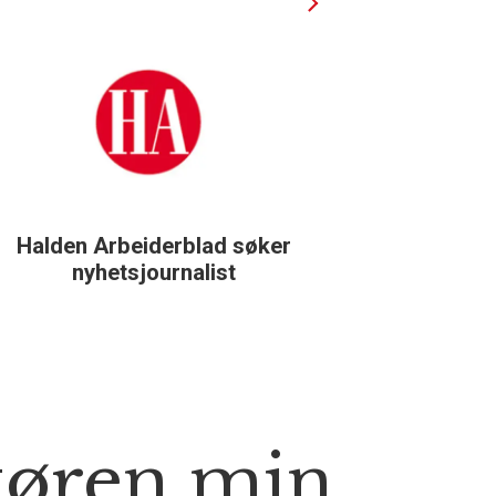
Halden Arbeiderblad søker
Støtteg
nyhetsjournalist
tøren min