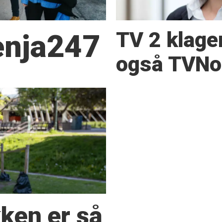
TV 2 klage
Senja247
også TVNor
kken er så