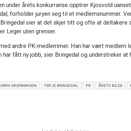
en under årets konkurranse opptrer Kjosvold uanse
al, forholder juryen seg til et medlemsnummer. Verk
ringedal sier at det skjer titt og ofte at deltakere 
er Leger uten grenser.
e med andre PK-medlemmer. Han har vært medlem leng
 har fått ny jobb, sier Bringedal og understreker at 
JØRN GRØNNINGEN
TERJE BRINGEDAL
PK
ÅRETS BILDE