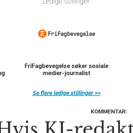
Ledige stillinger:
FriFagbevegelse søker sosiale
ing
medier-journalist
Se flere ledige stillinger >>
KOMMENTAR:
Hvis KI-redak