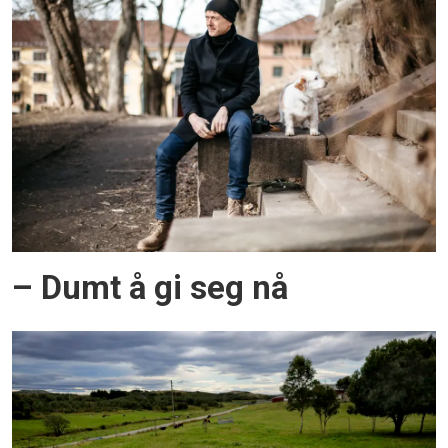
– Dumt å gi seg nå