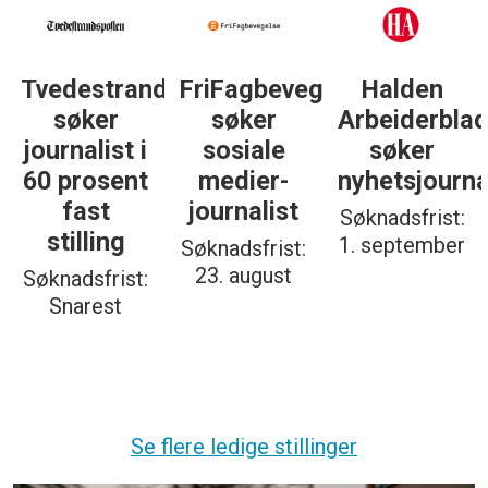
gelse
Halden
Støttegruppa
Journalist
Arbeiderblad
25. juni
med teft
søker
søker
for
nyhetsjournalist
journalist
digitale
spor? Bli
Søknadsfrist:
Søknadsfrist:
med på å
1. september
19. august
bygge vårt
nye
fagmiljø!
Søknadsfrist:
20. august
Se flere ledige stillinger