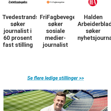
Tvedestrandsposten
FriFagbevegelse
Halden
søker
søker
Arbeiderbla
journalist i
sosiale
søker
60 prosent
medier-
nyhetsjourna
fast stilling
journalist
Se flere ledige stillinger >>