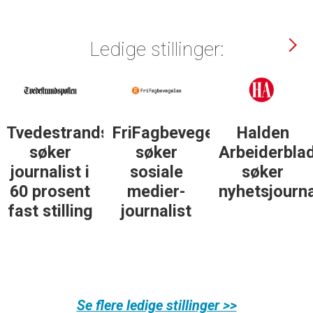
Ledige stillinger:
Tvedestrandsposten
FriFagbevegelse
Halden
søker
søker
Arbeiderbla
journalist i
sosiale
søker
60 prosent
medier-
nyhetsjourna
fast stilling
journalist
Se flere ledige stillinger >>