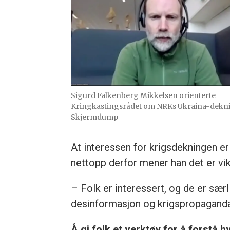
Sigurd Falkenberg Mikkelsen orienterte
Kringkastingsrådet om NRKs Ukraina-dekn
Skjermdump
At interessen for krigsdekningen er
nettopp derfor mener han det er vik
– Folk er interessert, og de er sær
desinformasjon og krigspropaganda
Å gi folk et verktøy for å forstå