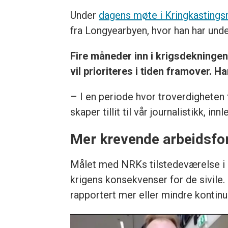
Under
dagens møte i Kringkastings
fra Longyearbyen, hvor han har unde
Fire måneder inn i krigsdekningen
vil prioriteres i tiden framover. 
– I en periode hvor troverdigheten t
skaper tillit til vår journalistikk, i
Mer krevende arbeidsfo
Målet med NRKs tilstedeværelse i b
krigens konsekvenser for de sivil
rapportert mer eller mindre kontinu