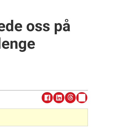
ede oss på
 lenge