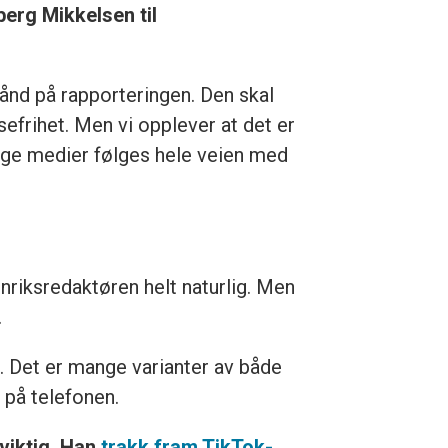
berg Mikkelsen til
bånd på rapporteringen. Den skal
sefrihet. Men vi opplever at det er
ige medier følges hele veien med
enriksredaktøren helt naturlig. Men
.
n. Det er mange varianter av både
 på telefonen.
viktig. Han
trakk fram TikTok-