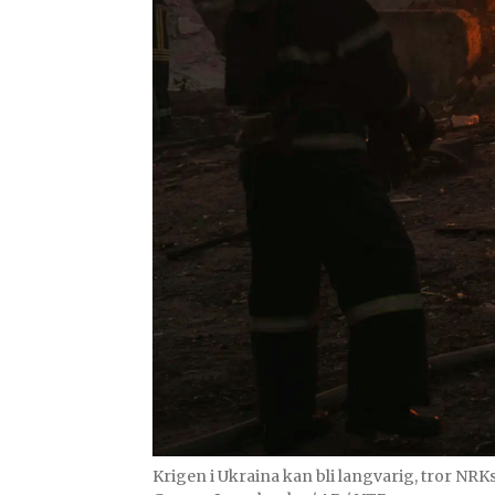
Krigen i Ukraina kan bli langvarig, tror NR