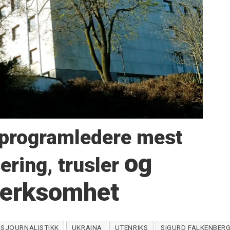
K-programledere mest
og
sering,
trusler
merksomhet
GSJOURNALISTIKK
UKRAINA
UTENRIKS
SIGURD FALKENBERG