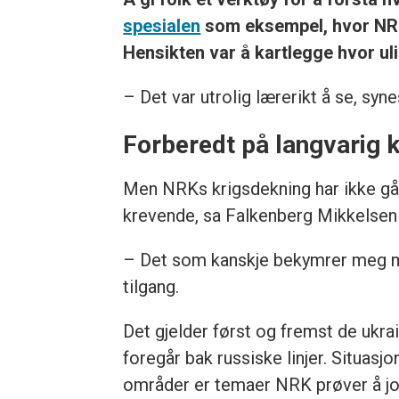
spesialen
som eksempel, hvor NRK 
Hensikten var å kartlegge hvor ulik
– Det var utrolig lærerikt å se, syne
Forberedt på langvarig k
Men NRKs krigsdekning har ikke gått
krevende, sa Falkenberg Mikkelsen t
– Det som kanskje bekymrer meg mes
tilgang.
Det gjelder først og fremst de uk
foregår bak russiske linjer. Situasj
områder er temaer NRK prøver å job