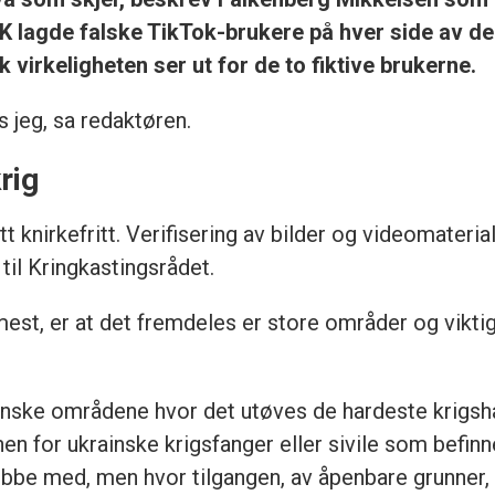
lagde falske TikTok-brukere på hver side av de
 virkeligheten ser ut for de to fiktive brukerne.
s jeg, sa redaktøren.
rig
 knirkefritt. Verifisering av bilder og videomateria
il Kringkastingsrådet.
t, er at det fremdeles er store områder og viktige
rainske områdene hvor det utøves de hardeste krigs
onen for ukrainske krigsfanger eller sivile som befinn
be med, men hvor tilgangen, av åpenbare grunner, e