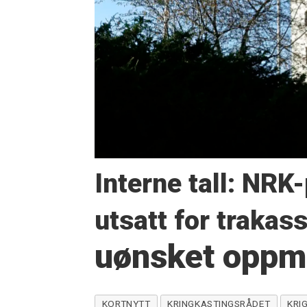
Interne tall: NR
utsatt for trakas
uønsket opp
KORTNYTT
KRINGKASTINGSRÅDET
KRI