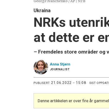
George Ivanchenko / AP / NTB
Ukraina
NRKs utenrik
at dette er e
– Fremdeles store områder og vik
Anna
Stjern
JOURNALIST
21.06.2022 - 15:08
PUBLISERT
SIST OPPDAT
Denne artikkelen er over fire år gamme