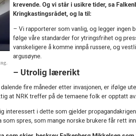
krevende. Og vi står i usikre tider, sa Falken
Kringkastingsrådet, og la til:
– Vi rapporterer som vanlig, og legger ingen 
følge våre standarder for ytringsfrihet og pres
vanskeligere å komme innpå russere, og vestl
argusøyne.
ing.
– Utrolig lærerikt
 dalende fire måneder etter invasjonen, er ifølge ut
tig at NRK treffer på de temaene folk er opptatt av
lig interessert i dette som gjelder propagandakrige
 som spres, som mange norske brukere får rett inn
 hva som skjer, beskrev Falkenberg Mikkelsen som 