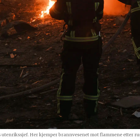
Ks utenrikssjef. Her kjemper brannvesenet mot flammene etter rus