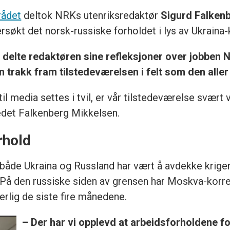
rådet
deltok NRKs utenriksredaktør
Sigurd Falken
rsøkt det norsk-russiske forholdet i lys av Ukraina-
 delte redaktøren sine refleksjoner over jobben 
Han trakk fram tilstedeværelsen i felt som den alle
il media settes i tvil, er vår tilstedeværelse svært
nnledet Falkenberg Mikkelsen.
rhold
åde Ukraina og Russland har vært å avdekke krigen
e. På den russiske siden av grensen har Moskva-kor
erlig de siste fire månedene.
– Der har vi opplevd at arbeidsforholdene fo