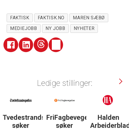
FAKTISK
FAKTISK.NO
MAREN SÆBØ
MEDIEJOBB
NY JOBB
NYHETER
Ledige stillinger:
Tvedestrandsposten
FriFagbevegelse
Halden
søker
søker
Arbeiderbla