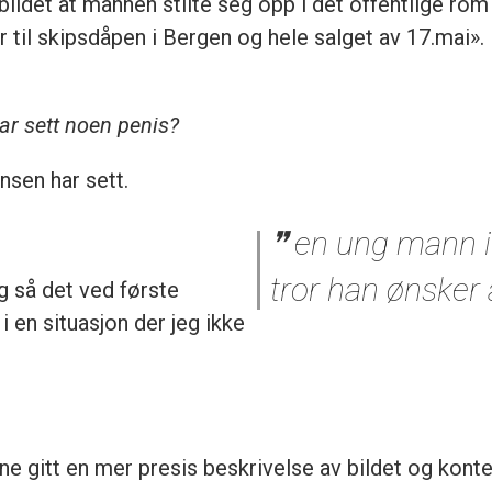
bildet at mannen stilte seg opp i det offentlige rom 
til skipsdåpen i Bergen og hele salget av 17.mai». H
ar sett noen penis?
nsen har sett.
en ung mann i 
tror han ønsker å
g så det ved første
 i en situasjon der jeg ikke
ne gitt en mer presis beskrivelse av bildet og kontek