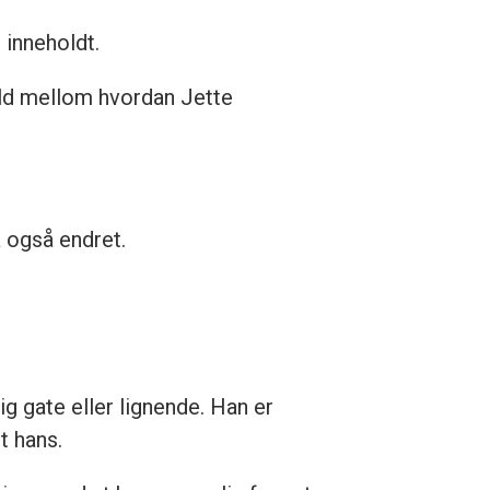
 inneholdt.
hold mellom hvordan Jette
a også endret.
lig gate eller lignende. Han er
t hans.