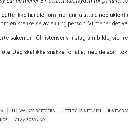
y Lunde mener BT senker takhøyden for politikeres re
dette ikke handler om mer enn å uttale noe uklokt e
som en krenkelse av en ung person. Vi mener det va
erte saken om Christensens Instagram-bilde, sier r
øte. Jeg skal ikke snakke for alle, med de som tok
ON
JILL WALKER RETTBERG
JETTE CHRISTENSEN
INSTAGRA
ENDE
OLAV RORVUND