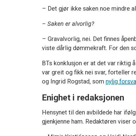
– Det gjør ikke saken noe mindre alv
– Saken er alvorlig?
– Gravalvorlig, nei. Det finnes åpen
viste dårlig dømmekraft. For den so
BTs konklusjon er at det var riktig
var greit og fikk nei svar, fortelle
og Ingrid Rogstad, som
nylig forsv
Enighet i redaksjonen
Hensynet til den avbildede har iføl
gjenkjenne ham. Redaktøren viser og