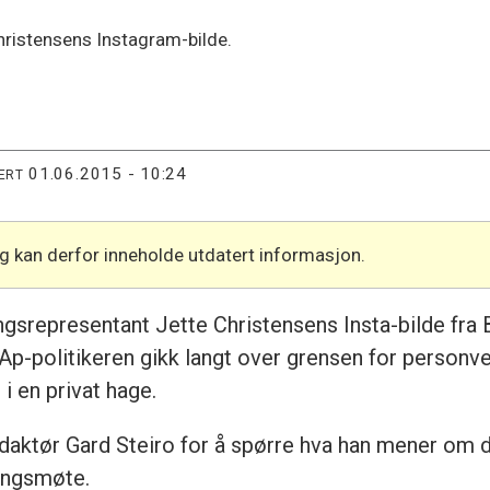
hristensens Instagram-bilde.
01.06.2015 - 10:24
ERT
og kan derfor inneholde utdatert informasjon.
ngsrepresentant Jette Christensens Insta-bilde fra 
p-politikeren gikk langt over grensen for personver
i en privat hage.
redaktør Gard Steiro for å spørre hva han mener om 
ringsmøte.