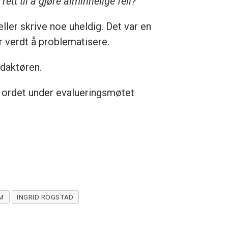
tt til å gjøre alminnelige feil?
ller skrive noe uheldig. Det var en
r verdt å problematisere.
edaktøren.
 ordet under evalueringsmøtet
M
INGRID ROGSTAD