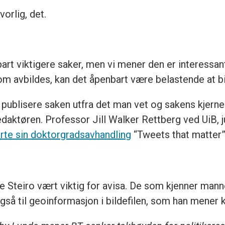
orlig, det.
bart viktigere saker, men vi mener den er interessan
m avbildes, kan det åpenbart være belastende at bild
 å publisere saken utfra det man vet og sakens kjern
r redaktøren. Professor Jill Walker Rettberg ved UiB
arte sin doktorgradsavhandling
“Tweets that matter” v
ge Steiro vært viktig for avisa. De som kjenner mann
så til geoinformasjon i bildefilen, som han mener ka