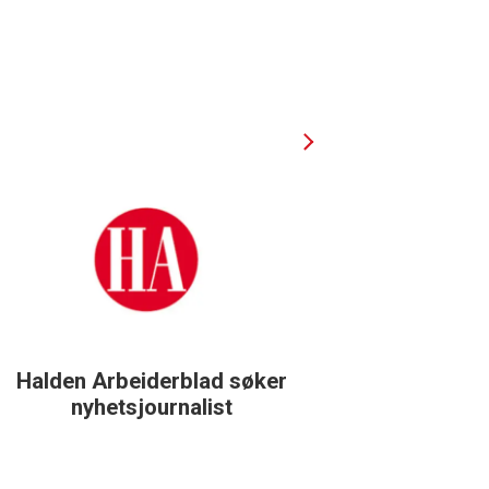
Halden Arbeiderblad søker
Støtteg
nyhetsjournalist