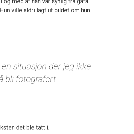
i og med at han var synlig fra gata.
un ville aldri lagt ut bildet om hun
en situasjon der jeg ikke
 bli foto­grafert
sten det ble tatt i.