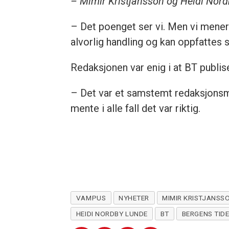
– Mimir Kristjánsson og Heidi Nordb
– Det poenget ser vi. Men vi mener 
alvorlig handling og kan oppfattes 
Redaksjonen var enig i at BT publis
– Det var et samstemt redaksjonsm
mente i alle fall det var riktig.
VAMPUS
NYHETER
MIMIR KRISTJANSS
HEIDI NORDBY LUNDE
BT
BERGENS TID