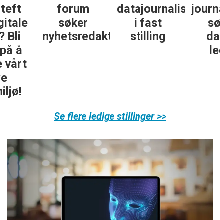
datajournalist
journalistikk
some-
i fast
søker
journalist
ør
stilling
daglig
leder
Se flere ledige stillinger >>