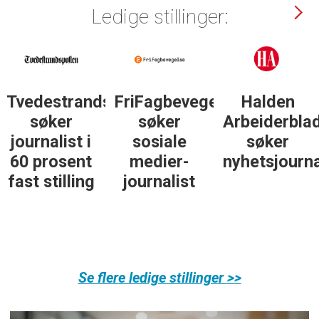
Ledige stillinger:
sposten
FriFagbevegelse
Halden
Støttegrupp
søker
Arbeiderblad
25. juni
sosiale
søker
søker
medier-
nyhetsjournalist
journalist
journalist
Se flere ledige stillinger >>