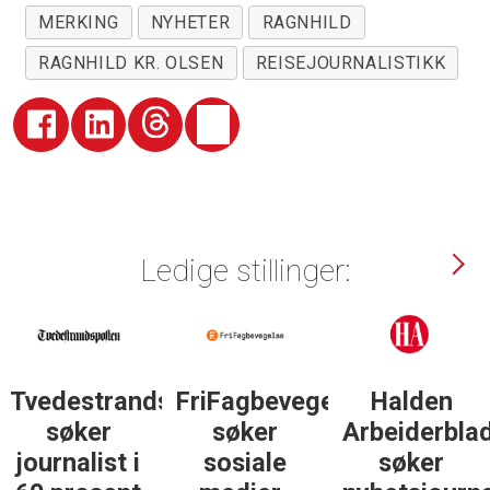
MERKING
NYHETER
RAGNHILD
RAGNHILD KR. OLSEN
REISEJOURNALISTIKK
Ledige stillinger:
sposten
FriFagbevegelse
Halden
Støttegrupp
søker
Arbeiderblad
25. juni
sosiale
søker
søker