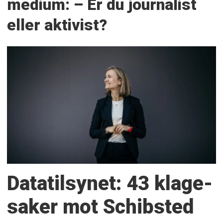
medium: – Er du journalist
eller aktivist?
Datatilsynet: 43 klage­
saker mot Schibsted