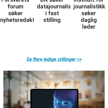
datajournalist
journalistikk
journalist in
i fast
søker
personlig
ør
stilling
daglig
økonomi
leder
Se flere ledige stillinger >>