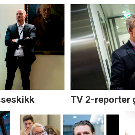
sseskikk
TV 2-reporter g