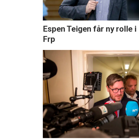
Espen Teigen får ny rolle i
Frp