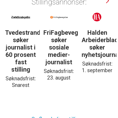
Stillingsannonser:
dsposten
FriFagbevegelse
Halden
Støttegrupp
søker
Arbeiderblad
25. juni
sosiale
søker
søker
medier-
nyhetsjournalist
journalist
journalist
Søknadsfrist:
Søknadsfrist:
1. september
19. august
Søknadsfrist:
23. august