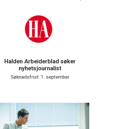
Halden Arbeiderblad søker
Støtteg
nyhetsjournalist
Søknadsfrist: 1. september
Søkna