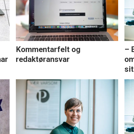
Kommentarfelt og
– 
har
redaktøransvar
om
sit