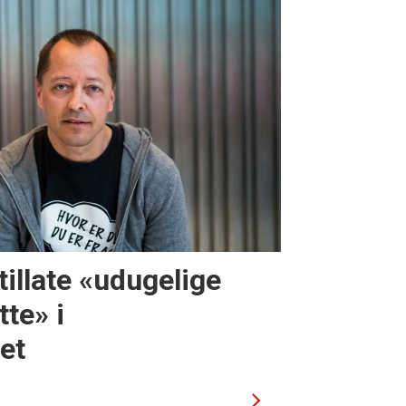
 tillate «udugelige
te» i
et