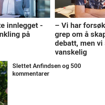
te innlegget -
– Vi har forsø
nkling på
grep om å skap
debatt, men vi 
vanskelig
Slettet Anfindsen og 500
kommentarer