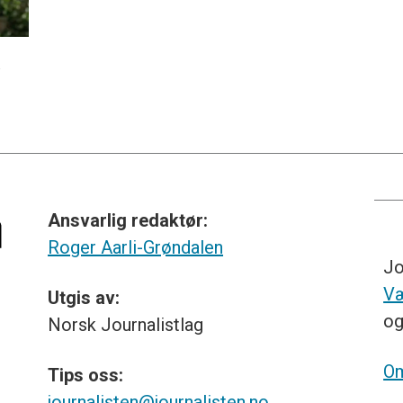
å
Ansvarlig redaktør:
Roger Aarli-Grøndalen
Jo
Væ
Utgis av:
o
Norsk
Journalistlag
Om
Tips
oss:
journalisten@journalisten.no