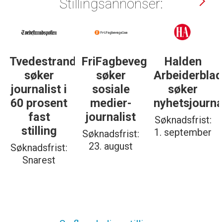
Stillingsannonser:
Tvedestrandsposten
FriFagbevegelse
Halden
søker
søker
Arbeiderbla
journalist i
sosiale
søker
60 prosent
medier-
nyhetsjourna
fast
journalist
Søknadsfrist:
stilling
1. september
Søknadsfrist:
23. august
Søknadsfrist:
Snarest