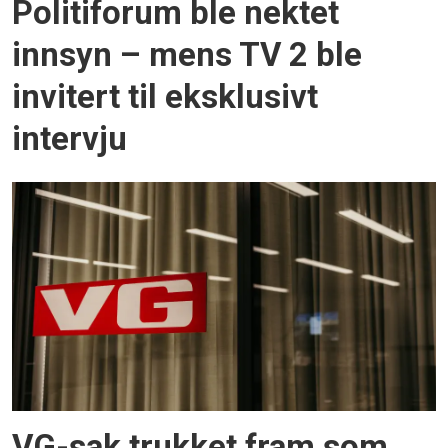
Politiforum ble nektet
innsyn – mens TV 2 ble
invitert til eksklusivt
intervju
VG-sak trukket fram som