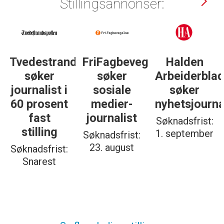
Stillingsannonser:
gelse
Halden
Støttegruppa
Journalist
Arbeiderblad
25. juni
med teft
søker
søker
for
nyhetsjournalist
journalist
digitale
spor? Bli
Søknadsfrist:
Søknadsfrist:
med på å
1. september
19. august
bygge vårt
nye
fagmiljø!
Søknadsfrist:
20. august