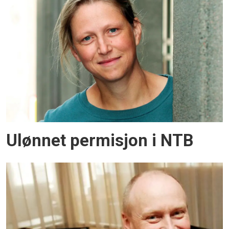
Ulønnet permisjon i NTB