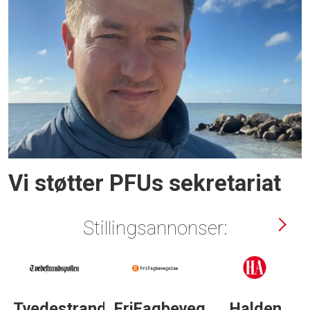
Vi støtter PFUs sekretariat
Stillingsannonser:
Tvedestrandsposten
FriFagbevegelse
Halden