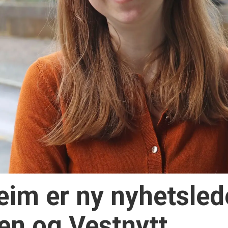
im er ny nyhetslede
n og Vestnytt