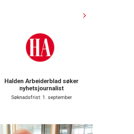
Halden Arbeiderblad søker
Støtteg
nyhetsjournalist
Søknadsfrist: 1. september
Søkna