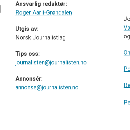
Ansvarlig redaktør:
Roger Aarli-Grøndalen
Jo
Væ
Utgis av:
o
Norsk
Journalistlag
Om
Tips
oss:
journalisten@journalisten.no
Pe
Annonsér:
Re
annonse@journalisten.no
Pe