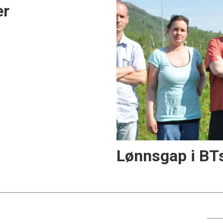
er
Lønnsgap i BTs