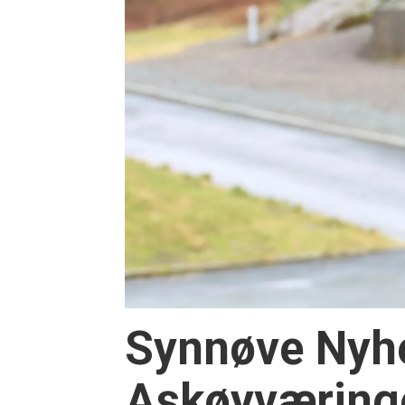
Synnøve Nyhe
Askøyværinge