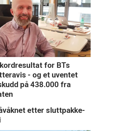
kordresultat for BTs
tteravis - og et uventet
lskudd på 438.000 fra
aten
åvåknet etter sluttpakke-
i