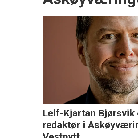
Leif-Kjartan Bjørsvik 
redaktør i Askøyværi
Vestnytt