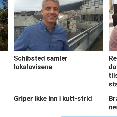
Schibsted samler
Re
lokalavisene
da
ti
st
Griper ikke inn i kutt-strid
Br
ne