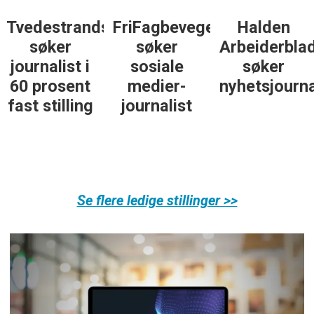
sposten
FriFagbevegelse
Halden
Støttegrupp
søker
Arbeiderblad
25. juni
sosiale
søker
søker
medier-
nyhetsjournalist
journalist
journalist
Se flere ledige stillinger >>