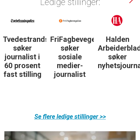
Ledige stillinger:
Tvedestrandsposten
FriFagbevegelse
Halden
søker
søker
Arbeiderbla
journalist i
sosiale
søker
60 prosent
medier-
nyhetsjourna
fast stilling
journalist
Se flere ledige stillinger >>