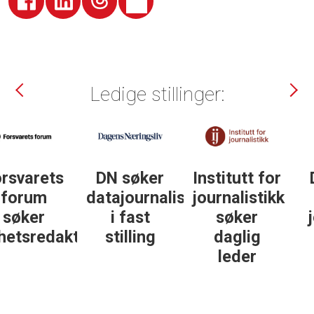
Ledige stillinger:
DN søker
Institutt for
DN søker
datajournalist
journalistikk
some-
i fast
søker
journalist
ør
stilling
daglig
leder