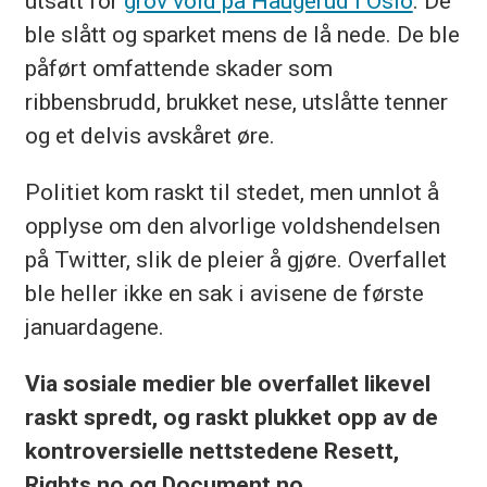
utsatt for
grov vold på Haugerud i Oslo
. De
ble slått og sparket mens de lå nede. De ble
påført omfattende skader som
ribbensbrudd, brukket nese, utslåtte tenner
og et delvis avskåret øre.
Politiet kom raskt til stedet, men unnlot å
opplyse om den alvorlige voldshendelsen
på Twitter, slik de pleier å gjøre. Overfallet
ble heller ikke en sak i avisene de første
januardagene.
Via sosiale medier ble overfallet likevel
raskt spredt, og raskt plukket opp av de
kontroversielle nettstedene Resett,
Rights.no og Document.no.