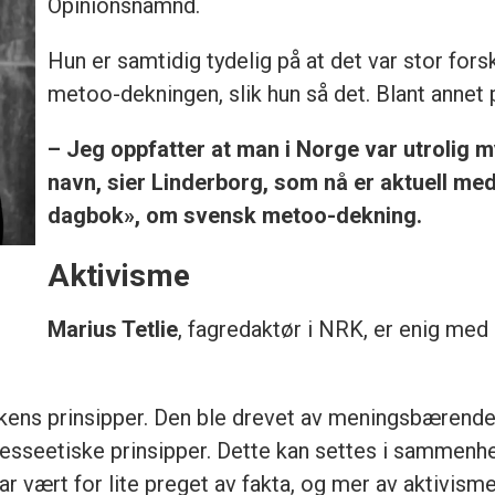
Opinionsnämnd.
Hun er samtidig tydelig på at det var stor for
metoo-dekningen, slik hun så det. Blant annet p
– Jeg oppfatter at man i Norge var utrolig m
navn, sier Linderborg, som nå er aktuell m
dagbok», om svensk metoo-dekning.
Aktivisme
Marius Tetlie
, fagredaktør i NRK, er enig me
ikkens prinsipper. Den ble drevet av meningsbæren
presseetiske prinsipper. Dette kan settes i sammenh
r vært for lite preget av fakta, og mer av aktivism