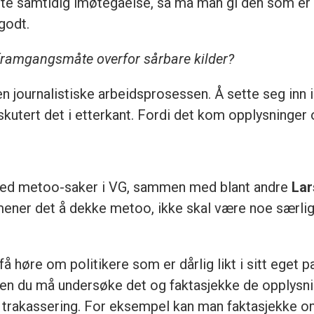
ente samtidig imøtegåelse, så må man gi den som er
godt.
 framgangsmåte overfor sårbare kilder?
n journalistiske arbeidsprosessen. Å sette seg inn i
kutert det i etterkant. Fordi det kom opplysninger o
ed metoo-saker i VG, sammen med blant andre
Lar
ener det å dekke metoo, ikke skal være noe særlig
få høre om politikere som er dårlig likt i sitt eget 
n du må undersøke det og faktasjekke de opplysni
 trakassering. For eksempel kan man faktasjekke o