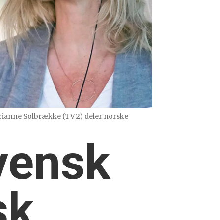
arianne Solbrække (TV 2) deler norske
vensk
sk