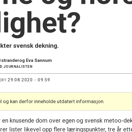
lighet?
kter svensk dekning.
rstrander
og Eva Sannum
ED JOURNALISTEN
29.08.2020 - 09:59
ERT
l og kan derfor inneholde utdatert informasjon.
r en knusende dom over egen og svensk metoo-dek
 lister likevel opp flere læringspunkter, tre år ette