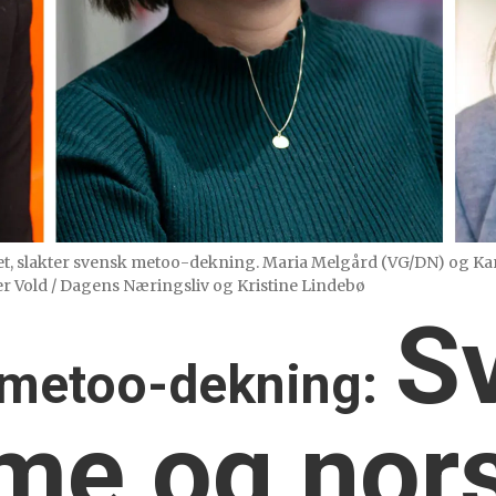
adet, slakter svensk metoo-dekning. Maria Melgård (VG/DN) og K
r Vold / Dagens Næringsliv og Kristine Lindebø
S
 metoo-dekning:
sme og nor