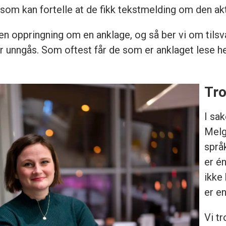
som kan fortelle at de fikk tekstmelding om den akt
en oppringning om en anklage, og så ber vi om tilsvar
ør unngås. Som oftest får de som er anklaget lese he
Tro
I sa
Melg
språ
er é
ikke
er en
Vi tr