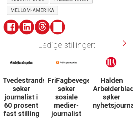
MELLOM-AMERIKA
Ledige stillinger:
sposten
FriFagbevegelse
Halden
Støttegrupp
søker
Arbeiderblad
25. juni
sosiale
søker
søker
medier-
nyhetsjournalist
journalist
journalist