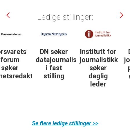
Ledige stillinger:
DN søker
Institutt for
DN søker
datajournalist
journalistikk
journalist in
i fast
søker
personlig
ør
stilling
daglig
økonomi
leder
Se flere ledige stillinger >>