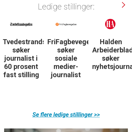
Ledige stillinger:
Tvedestrandsposten
FriFagbevegelse
Halden
søker
søker
Arbeiderbla
journalist i
sosiale
søker
60 prosent
medier-
nyhetsjourna
fast stilling
journalist
Se flere ledige stillinger >>