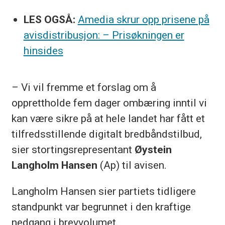
LES OGSÅ:
Amedia skrur opp prisene på
avisdistribusjon: – Prisøkningen er
hinsides
– Vi vil fremme et forslag om å
opprettholde fem dager ombæring inntil vi
kan være sikre på at hele landet har fått et
tilfredsstillende digitalt bredbåndstilbud,
sier stortingsrepresentant
Øystein
Langholm Hansen
(Ap) til avisen.
Langholm Hansen sier partiets tidligere
standpunkt var begrunnet i den kraftige
nedgang i brevvolumet.