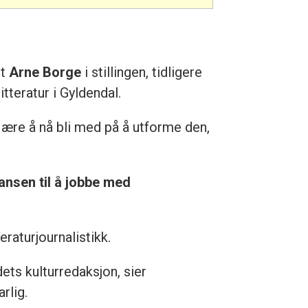
tt
Arne Borge
i stillingen, tidligere
tteratur i Gyldendal.
 ære å nå bli med på å utforme den,
jansen til å jobbe med
raturjournalistikk.
ets kulturredaksjon, sier
rlig.