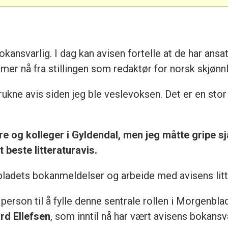
kansvarlig. I dag kan avisen fortelle at de har ansa
er nå fra stillingen som redaktør for norsk skjønnli
ukne avis siden jeg ble veslevoksen. Det er en stor
ere og kolleger i Gyldendal, men jeg måtte gripe s
t beste litteraturavis.
ladets bokanmeldelser og arbeide med avisens litte
erson til å fylle denne sentrale rollen i Morgenblad
rd Ellefsen
, som inntil nå har vært avisens bokansva