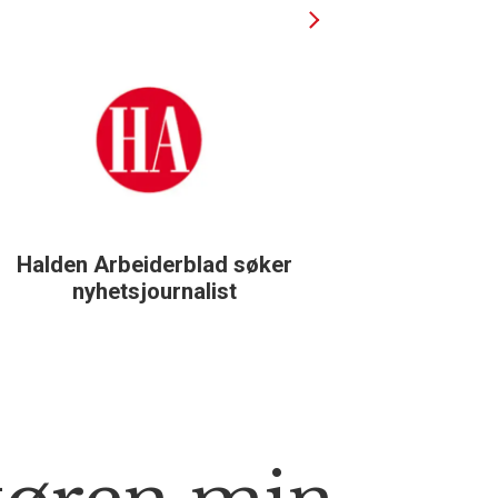
Halden Arbeiderblad søker
Støtteg
nyhetsjournalist