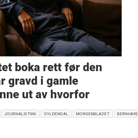
et boka rett før den
ar gravd i gamle
inne ut av hvorfor
JOURNALISTIKK
GYLDENDAL
MORGENBLADET
BERNHARD