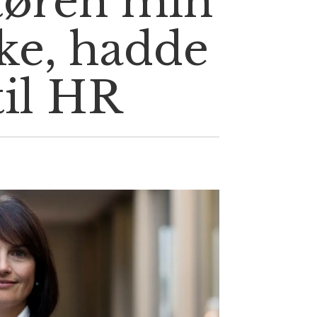
tøren min
ke, hadde
til HR