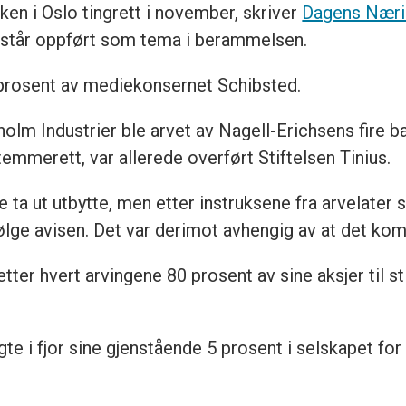
aken i Oslo tingrett i november, skriver
Dagens Næri
, står oppført som tema i berammelsen.
 prosent av mediekonsernet
Schibsted
.
olm Industrier ble arvet av Nagell-Erichsens fire b
mmerett, var allerede overført Stiftelsen Tinius.
e ta ut utbytte, men etter instruksene fra arvelater
ølge avisen. Det var derimot avhengig av at det kom
ter hvert arvingene 80 prosent av sine aksjer til sti
te i fjor sine gjenstående 5 prosent i selskapet for 