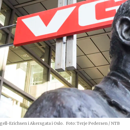
gell-Erichsen i Akersgata i Oslo.
Foto: Terje Pedersen / NTB