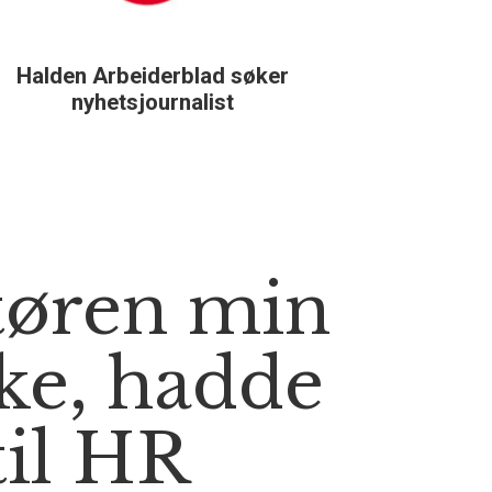
Halden Arbeiderblad søker
Støtteg
nyhetsjournalist
tøren min
ke, hadde
til HR