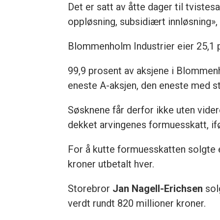
Det er satt av åtte dager til tvistes
oppløsning, subsidiært innløsning»
Blommenholm Industrier eier 25,1
99,9 prosent av aksjene i Blommenh
eneste A-aksjen, den eneste med ste
Søsknene får derfor ikke uten vider
dekket arvingenes formuesskatt, if
For å kutte formuesskatten solgte et
kroner utbetalt hver.
Storebror
Jan Nagell-Erichsen
solg
verdt rundt 820 millioner kroner.