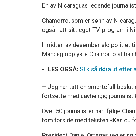
En av Nicaraguas ledende journalis
Chamorro, som er sønn av Nicaragu
også hatt sitt eget TV-program i N
I midten av desember slo politiet t
Mandag opplyste Chamorro at han ha
LES OGSÅ:
Slik så døra ut etter 
– Jeg har tatt en smertefull beslutn
fortsette med uavhengig journalisti
Over 50 journalister har ifølge Cha
tom forside med teksten «Kan du for
President Daniel Ortegas regjering h