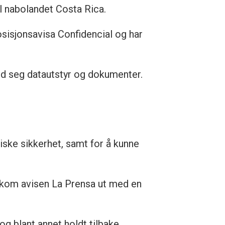
 til nabolandet Costa Rica.
osisjonsavisa Confidencial og har
med seg datautstyr og dokumenter.
siske sikkerhet, samt for å kunne
ag kom avisen La Prensa ut med en
 og blant annet holdt tilbake