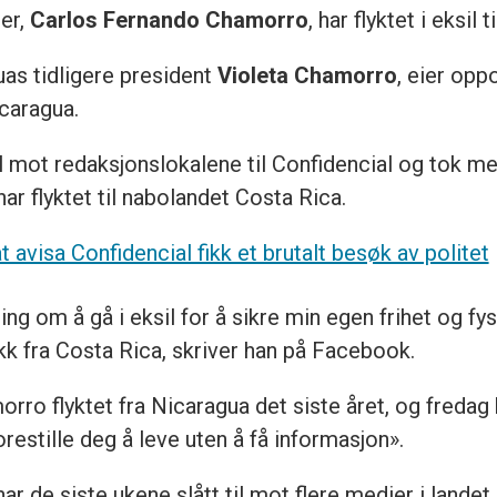
ter,
Carlos Fernando Chamorro
, har flyktet i eksil
as tidligere president
Violeta Chamorro
, eier opp
icaragua.
il mot redaksjonslokalene til Confidencial og tok 
r flyktet til nabolandet Costa Rica.
at avisa Confidencial fikk et brutalt besøk av politet
ing om å gå i eksil for å sikre min egen frihet og fy
kk fra Costa Rica, skriver han på Facebook.
morro flyktet fra Nicaragua det siste året, og fred
estille deg å leve uten å få informasjon».
ar de siste ukene slått til mot flere medier i landet