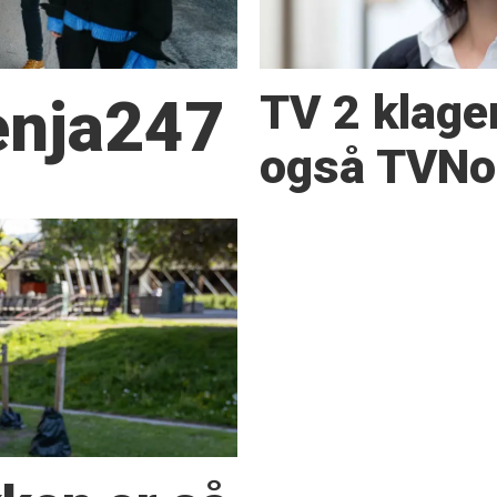
TV 2 klage
Senja247
også TVNor