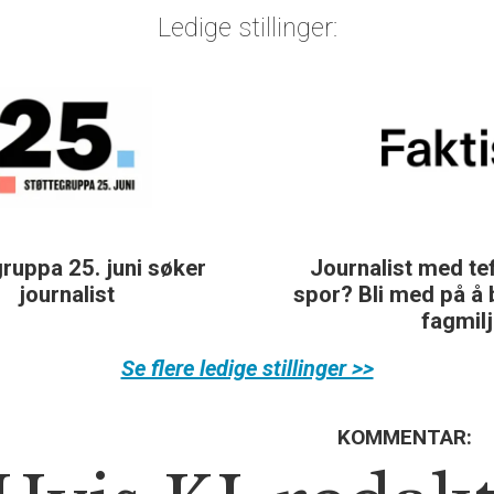
Ledige stillinger:
Journalist med teft for digitale
spor? Bli med på å bygge vårt nye
fagmiljø!
Se flere ledige stillinger >>
KOMMENTAR: