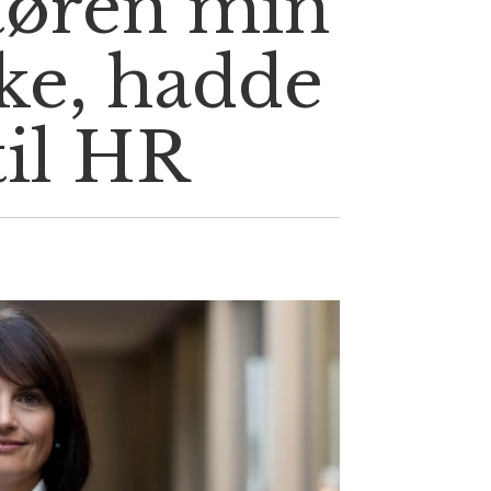
tøren min
ke, hadde
til HR