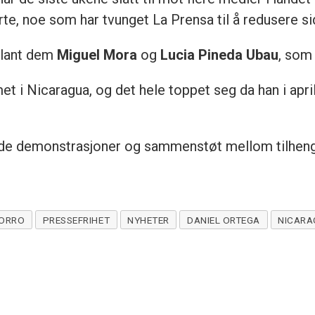
rte, noe som har tvunget La Prensa til å redusere si
 blant dem
Miguel Mora
og
Lucia Pineda Ubau
, som
i Nicaragua, og det hele toppet seg da han i april i 
nde demonstrasjoner og sammenstøt mellom tilheng
MORRO
PRESSEFRIHET
NYHETER
DANIEL ORTEGA
NICARA