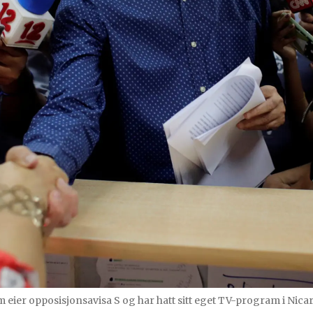
ier opposisjonsavisa S og har hatt sitt eget TV-program i Nicarag