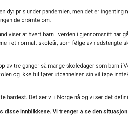
 en dyr pris under pandemien, men det er ingenting 
gangen de drømte om.
nd viser at hvert barn i verden i gjennomsnitt har g
ene i et normalt skoleår, som følge av nedstengte s
glipp av tre ganger så mange skoledager som barn i V
kolen og ikke fullfører utdannelsen sin vil tape inn
e hardest. Det ser vi i Norge nå og vi ser det definit
s disse innblikkene. Vi trenger å se den situasjo