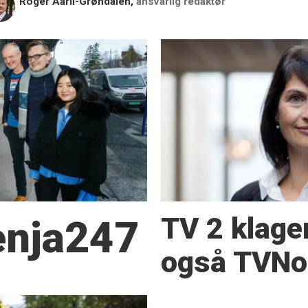
Roger Aarli-Grøndalen,
ansvarlig redaktør
TV 2 klage
Senja247
også TVNor