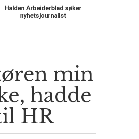
Halden Arbeiderblad søker
Støtteg
nyhetsjournalist
tøren min
ke, hadde
til HR