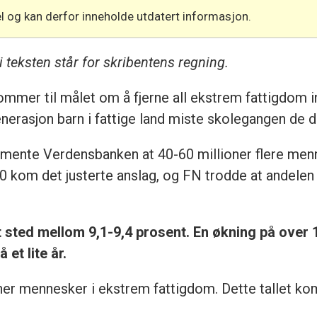
l og kan derfor inneholde utdatert informasjon.
i teksten står for skribentens regning.
t kommer til målet om å fjerne all ekstrem fattigdom
generasjon barn i fattige land miste skolegangen de
 mente Verdensbanken at 40-60 millioner flere menn
kom det justerte anslag, og FN trodde at andelen
t sted mellom 9,1-9,4 prosent. En økning på ove
 et lite år.
er mennesker i ekstrem fattigdom. Dette tallet ko