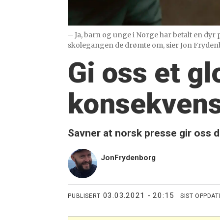
– Ja, barn og unge i Norge har betalt en dyr
skolegangen de drømte om, sier Jon Fryden
Gi oss et g
konsekvens
Savner at norsk presse gir oss d
Jon
Frydenborg
03.03.2021 - 20:15
PUBLISERT
SIST OPPDAT