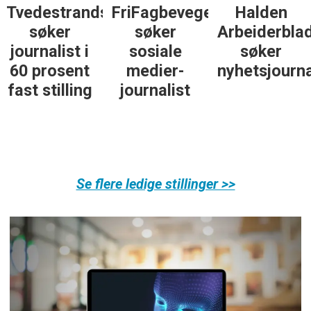
Tvedestrandsposten
FriFagbevegelse
Halden
søker
søker
Arbeiderbla
journalist i
sosiale
søker
60 prosent
medier-
nyhetsjourna
fast stilling
journalist
Se flere ledige stillinger >>