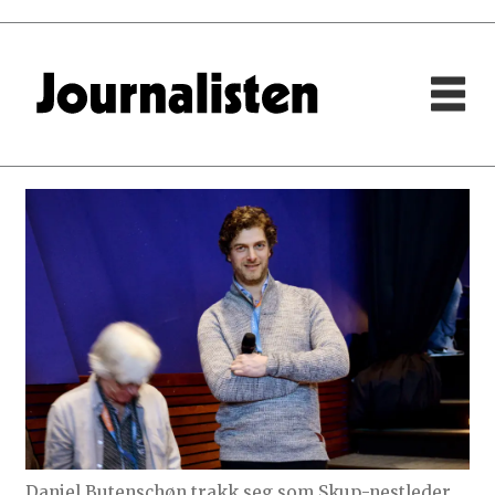
Daniel Butenschøn trakk seg som Skup-nestleder