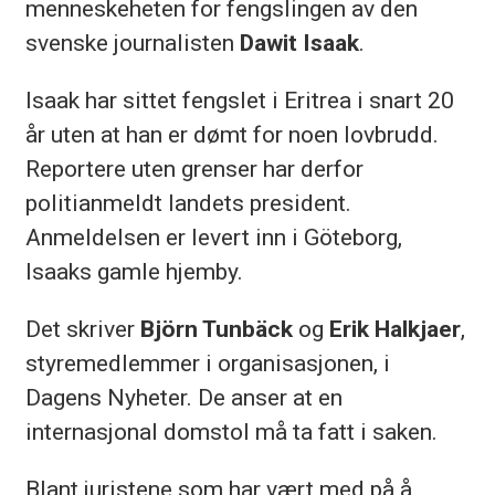
menneskeheten for fengslingen av den
svenske journalisten
Dawit Isaak
.
Isaak har sittet fengslet i Eritrea i snart 20
år uten at han er dømt for noen lovbrudd.
Reporter
e uten grenser har derfor
politianmeldt landets president.
Anmeldelsen er levert inn i Göteborg,
Isaaks gamle hjemby.
Det skriver
Björn Tunbäck
og
Erik Halkjaer
,
styremedlemmer i organisasjonen, i
Dagens Nyheter. De anser at en
internasjonal domstol må ta fatt i saken.
Blant juristene som har vært med på å