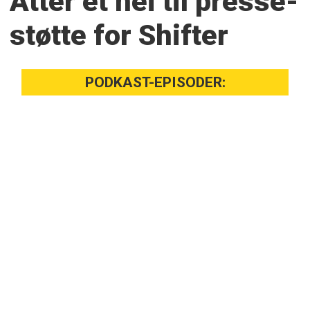
Atter et nei til presse­
støtte for Shifter
PODKAST-EPISODER: