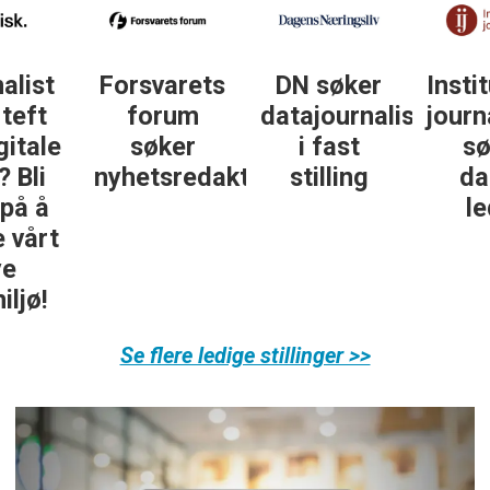
DN søker
Institutt for
DN søker
datajournalist
journalistikk
some-
i fast
søker
journalist
ør
stilling
daglig
leder
Se flere ledige stillinger >>