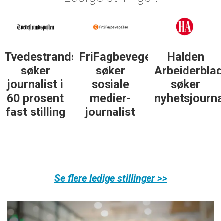
Tvedestrandsposten
FriFagbevegelse
Halden
søker
søker
Arbeiderbla
journalist i
sosiale
søker
60 prosent
medier-
nyhetsjourna
fast stilling
journalist
Se flere ledige stillinger >>