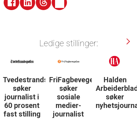
Ledige stillinger:
Tvedestrandsposten
FriFagbevegelse
Halden
søker
søker
Arbeiderbla
journalist i
sosiale
søker
60 prosent
medier-
nyhetsjourna
fast stilling
journalist