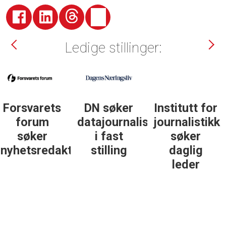
Ledige stillinger:
DN søker
Institutt for
DN søker
datajournalist
journalistikk
some-
i fast
søker
journalist
ør
stilling
daglig
leder