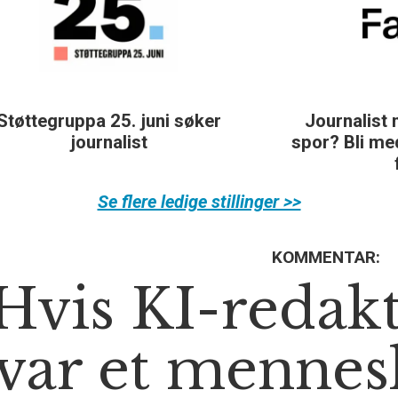
Journalist med teft for digitale
spor? Bli med på å bygge vårt nye
fagmiljø!
Se flere ledige stillinger >>
KOMMENTAR:
Hvis KI-redak
var et mennes