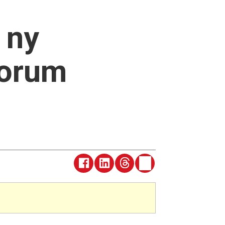
 ny
forum