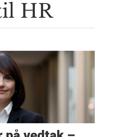
til HR
r på vedtak –