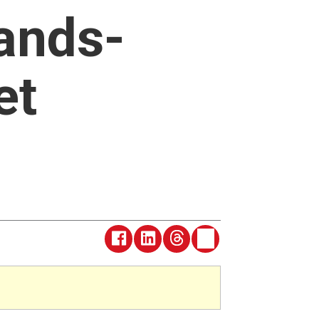
lands-
et