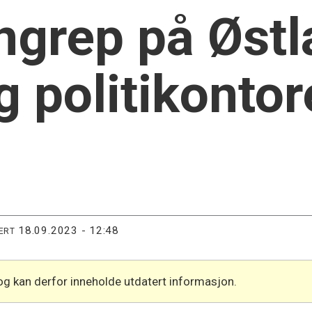
angrep på Øst
 politikontor
18.09.2023 - 12:48
ERT
og kan derfor inneholde utdatert informasjon.