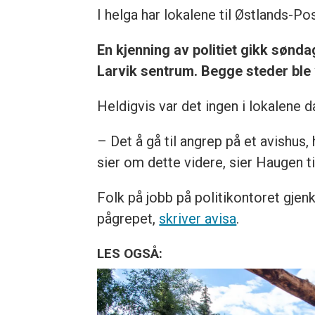
I helga har lokalene til Østlands-Pos
En kjenning av politiet gikk sønda
Larvik sentrum. Begge steder ble 
Heldigvis var det ingen i lokalene d
– Det å gå til angrep på et avishus,
sier om dette videre, sier Haugen ti
Folk på jobb på politikontoret gj
pågrepet,
skriver avisa
.
LES OGSÅ: