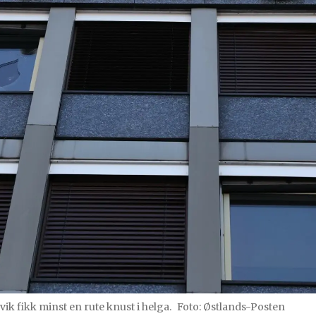
ik fikk minst en rute knust i helga.
Foto: Østlands-Posten