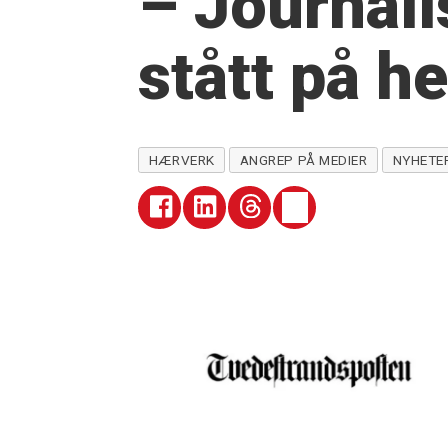
– Journali
stått på he
HÆRVERK
ANGREP PÅ MEDIER
NYHETE