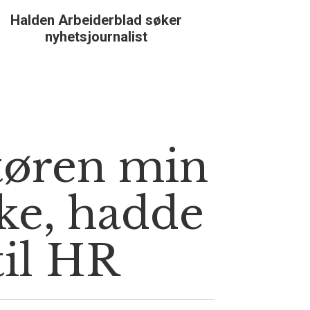
Halden Arbeiderblad søker
Støtteg
nyhetsjournalist
tøren min
ke, hadde
til HR