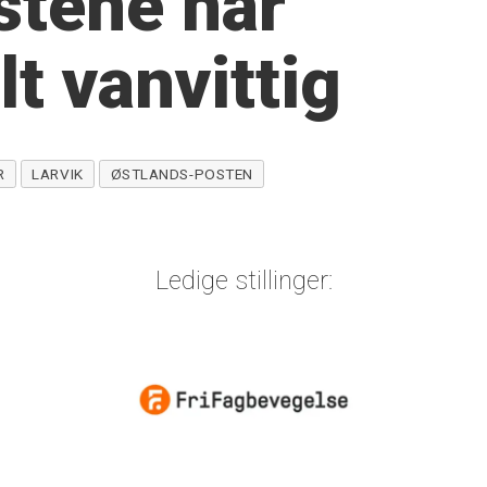
stene har
lt vanvittig
R
LARVIK
ØSTLANDS-POSTEN
Ledige stillinger: