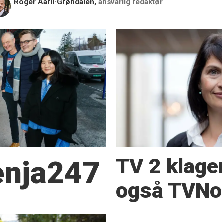
Roger Aarli-Grøndalen,
ansvarlig redaktør
TV 2 klage
Senja247
også TVNor