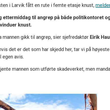
ten i Larvik fått en rute i femte etasje knust,
melder
g ettermiddag til angrep på både politikontoret o
vinduer knust.
a mannen gikk til angrep, sier sjefredaktør
Eirik Ha
 hvis det er det som har skjedd her, tar vi på høyeste
l egen avis.
enkjente mannen som utførte skadeverket, men mand