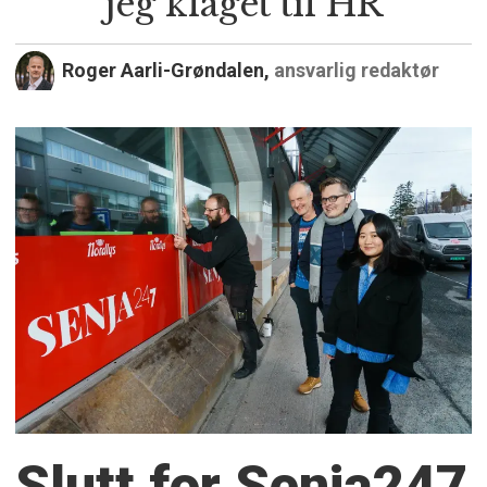
jeg klaget til HR
Roger Aarli-Grøndalen,
ansvarlig redaktør
Slutt for Senja247