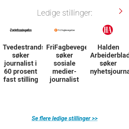
Ledige stillinger:
Tvedestrandsposten
FriFagbevegelse
Halden
søker
søker
Arbeiderbla
journalist i
sosiale
søker
60 prosent
medier-
nyhetsjourna
fast stilling
journalist
Se flere ledige stillinger >>