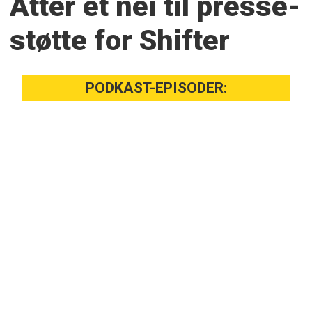
Atter et nei til presse­
støtte for Shifter
PODKAST-EPISODER: