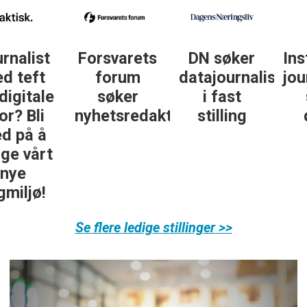
DN søker
Institutt for
DN søker
datajournalist
journalistikk
journalist in
i fast
søker
personlig
ør
stilling
daglig
økonomi
leder
Se flere ledige stillinger >>