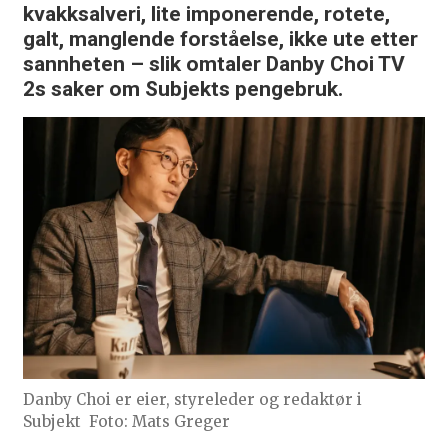
kvakksalveri, lite imponerende, rotete,
galt, manglende forståelse, ikke ute etter
sannheten
– slik omtaler Danby Choi TV
2s saker om Subjekts pengebruk.
Danby Choi er eier, styreleder og redaktør i
Subjekt
Foto: Mats Greger