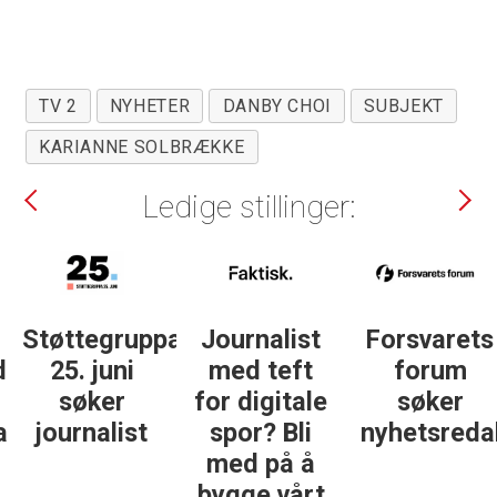
TV 2
NYHETER
DANBY CHOI
SUBJEKT
KARIANNE SOLBRÆKKE
Ledige stillinger:
Støttegruppa
Journalist
Forsvarets
25. juni
med teft
forum
søker
for digitale
søker
ist
journalist
spor? Bli
nyhetsredak
med på å
bygge vårt