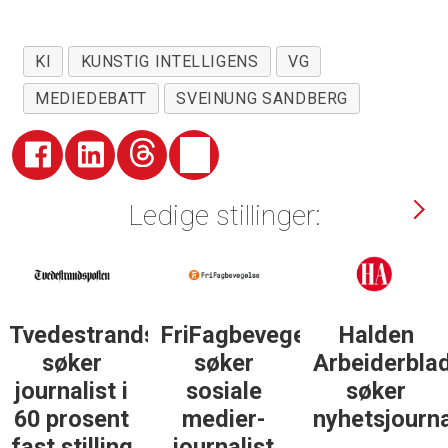
KI
KUNSTIG INTELLIGENS
VG
MEDIEDEBATT
SVEINUNG SANDBERG
Ledige stillinger:
Tvedestrandsposten
FriFagbevegelse
Halden
søker
søker
Arbeiderbla
journalist i
sosiale
søker
60 prosent
medier-
nyhetsjourna
fast stilling
journalist