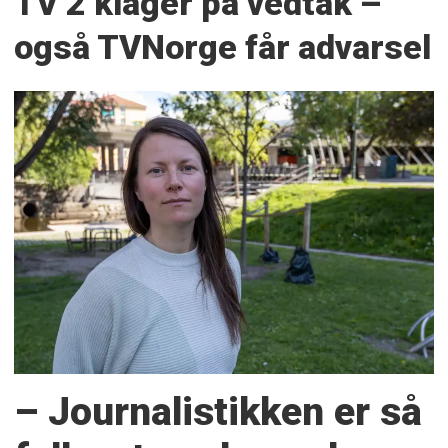
TV 2 klager på vedtak –
også TVNorge får advarsel
– Journalistikken er så