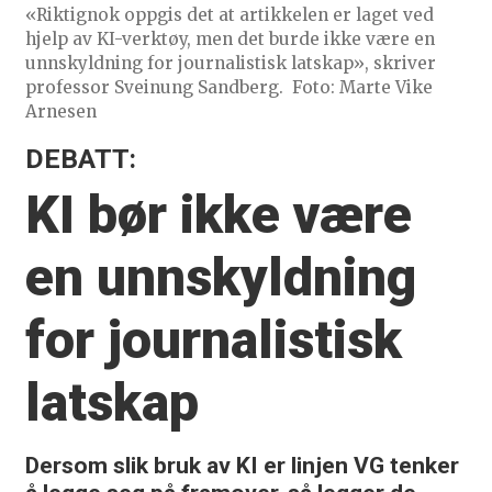
«Riktignok oppgis det at artikkelen er laget ved
hjelp av KI-verktøy, men det burde ikke være en
unnskyldning for journalistisk latskap», skriver
professor Sveinung Sandberg.
Foto: Marte Vike
Arnesen
DEBATT:
KI bør ikke være
en unnskyldning
for journalistisk
latskap
Dersom slik bruk av KI er linjen VG tenker