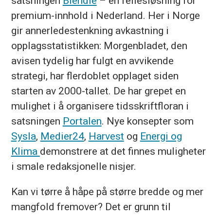
satsningen
Blendle
– en fellesløsning for
premium-innhold i Nederland. Her i Norge
gir annerledestenkning avkastning i
opplagsstatistikken: Morgenbladet, den
avisen tydelig har fulgt en avvikende
strategi, har flerdoblet opplaget siden
starten av 2000-tallet. De har grepet en
mulighet i å organisere tidsskriftfloran i
satsningen
Portalen
. Nye konsepter som
Sysla
,
Medier24
,
Harvest
og
Energi og
Klima
demonstrere at det finnes muligheter
i smale redaksjonelle nisjer.
Kan vi tørre å håpe på større bredde og mer
mangfold fremover? Det er grunn til