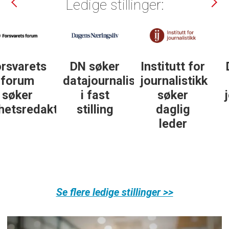
Ledige stillinger:
DN søker
Institutt for
DN søker
datajournalist
journalistikk
some-
i fast
søker
journalist
ør
stilling
daglig
leder
Se flere ledige stillinger >>