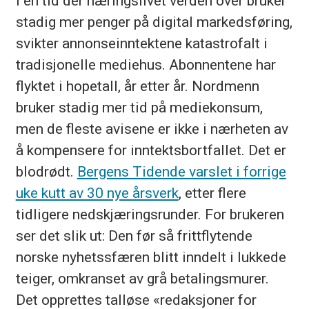
I en tid der næringslivet verden over bruker
stadig mer penger på digital markedsføring,
svikter annonseinntektene katastrofalt i
tradisjonelle mediehus. Abonnentene har
flyktet i hopetall, år etter år. Nordmenn
bruker stadig mer tid på mediekonsum,
men de fleste avisene er ikke i nærheten av
å kompensere for inntektsbortfallet. Det er
blodrødt.
Bergens Tidende varslet i forrige
uke kutt av 30 nye årsverk
, etter flere
tidligere nedskjæringsrunder. For brukeren
ser det slik ut: Den før så frittflytende
norske nyhetssfæren blitt inndelt i lukkede
teiger, omkranset av grå betalingsmurer.
Det opprettes talløse «redaksjoner for