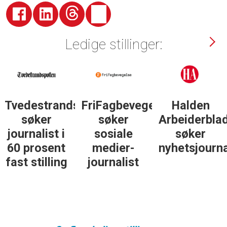
Ledige stillinger:
sposten
FriFagbevegelse
Halden
Støttegrupp
søker
Arbeiderblad
25. juni
sosiale
søker
søker
medier-
nyhetsjournalist
journalist
journalist